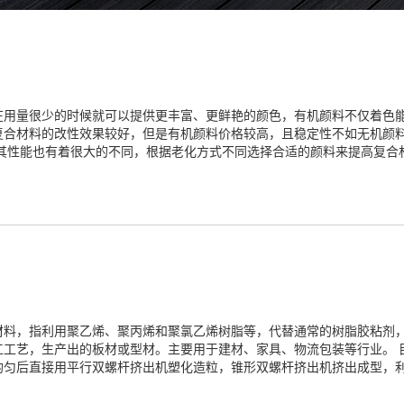
在用量很少的时候就可以提供更丰富、更鲜艳的颜色，有机颜料不仅着色
复合材料的改性效果较好，但是有机颜料价格较高，且稳定性不如无机颜
，其性能也有着很大的不同，根据老化方式不同选择合适的颜料来提高复合
料，指利用聚乙烯、聚丙烯和聚氯乙烯树脂等，代替通常的树脂胶粘剂，
工工艺，生产出的板材或型材。主要用于建材、家具、物流包装等行业。 
均匀后直接用平行双螺杆挤出机塑化造粒，锥形双螺杆挤出机挤出成型，