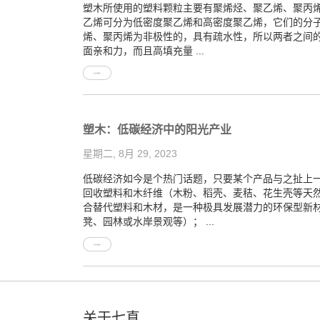
塑木所使用的塑料颗粒主要有聚烯烃、聚乙烯、聚丙烯
乙烯可分为低密度聚乙烯和高密度聚乙烯，它们的分
烯、聚丙烯为非极性的，具有疏水性，所以两者之间
面亲和力，而且高填充量 ...
塑木：低碳经济中的阳光产业
星期二, 8月 29, 2023
低碳经济如今是个热门话题，只要某个产品与之扯上一
回收塑料和木纤维（木粉、稻壳、麦秸、花生壳等天
合替代塑料和木材，是一种极具发展潜力的环保型新
凳、园林或水岸景观等）； ...
关于七真