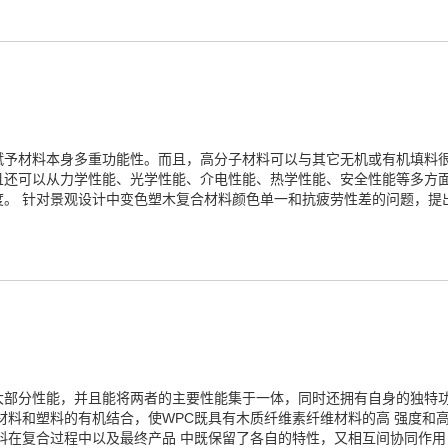
赋予材料本身多重功能性。而且，高分子材料可以与其它无机或有机填料
且还可以从力学性能、光学性能、介电性能、热学性能、安全性能等多方
度。 针对景观设计中变色塑木复合材料颜色单一和抗疲劳性差的问题，提
大部分性能，并且能将两者的主要性能集于一体，同时还拥有自身的独特功
材料和塑料的有机结合，使WPC既具有木质纤维素纤维材料的高 强度和
料在复合过程中以及最终产品 中既保留了各自的特性，又相互间协同作用