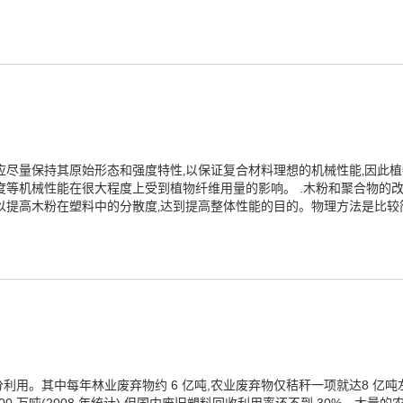
应尽量保持其原始形态和强度特性‚以保证复合材料理想的机械性能‚因此植
度等机械性能在很大程度上受到植物纤维用量的影响。 .木粉和聚合物的
以提高木粉在塑料中的分散度‚达到提高整体性能的目的。物理方法是比较简
用。其中每年林业废弃物约 6 亿吨,农业废弃物仅秸秆一项就达8 亿吨左