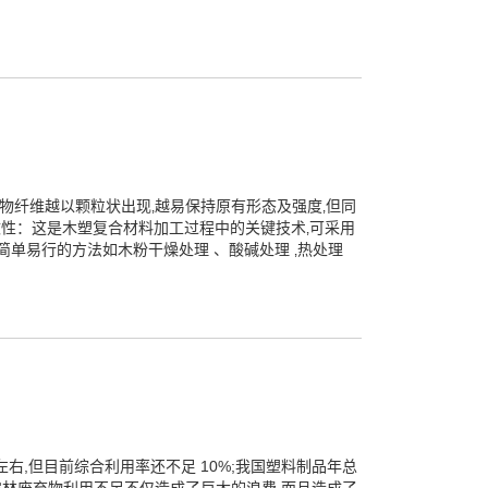
物纤维越以颗粒状出现‚越易保持原有形态及强度‚但同
改性：这是木塑复合材料加工过程中的关键技术‚可采用
单易行的方法如木粉干燥处理 、酸碱处理 ‚热处理
右,但目前综合利用率还不足 10%;我国塑料制品年总