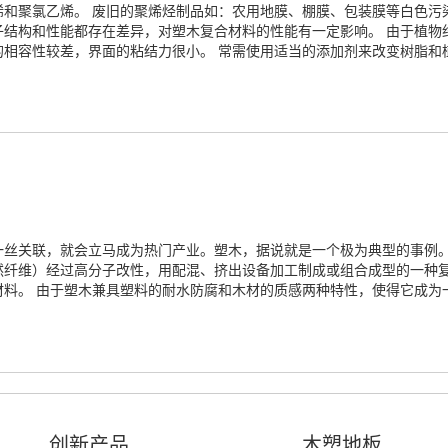
和聚氯乙烯。 废旧的聚烯烃制品如：农用地膜、棚膜、包装膜等白色污
子结构和性能都存在差异，对塑木复合材料的性能有一定影响。 由于植物
的相容性较差，界面的粘结力很小。 常需使用适当的添加剂来改变树脂和
丝关联，就会立马成为热门产业。塑木，据说就是一个极为典型的事例。
然纤维）经过高分子改性，用配混、挤出设备加工制成或组合成型的一种
材料。 由于塑木兼具塑料的耐水防腐和木材的质感两种特性，使得它成为
创新产品
木塑地板