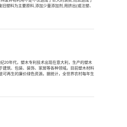
大量的农林废弃物利用不足不仅造成了巨大的浪费,而且造成了
旧塑料为主要原料,添加少量添加剂,用挤出(或注塑、
在20世纪20年代，塑木专利技术出现在意大利，生产的塑木
用于建筑、包装、装饰、家居等各种领域。目前塑木材料
，是可再生的廉价绿色资源。据统计，全世界农村每年生