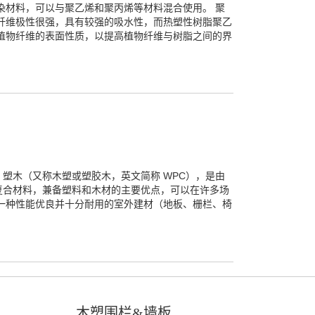
染材料，可以与聚乙烯和聚丙烯等材料混合使用。 聚
纤维极性很强，具有较强的吸水性，而热塑性树脂聚乙
植物纤维的表面性质，以提高植物纤维与树脂之间的界
塑木（又称木塑或塑胶木，英文简称 WPC），是由
复合材料，兼备塑料和木材的主要优点，可以在许多场
一种性能优良并十分耐用的室外建材（地板、栅栏、椅
木塑围栏&墙板