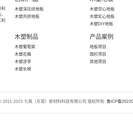
垦利
木塑深压纹地板
木塑空心地板
板、
木塑共挤地板
木塑实心地板
互利
木塑DIY地板
木塑制品
产品案例
木塑葡萄架
地板项目
木塑花箱
围栏项目
木塑凉亭
其他项目
木塑长椅
ght © 2011-2023 七真（东营）新材料科技有限公司 版权所有.
鲁ICP备20220