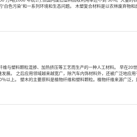
1400 万吨(2008 年统计),但国内废旧塑料回收利用率还不到 30%。
“白色污染”和一系列环境和生态问题。 木塑复合材料是以农林废弃物和废
WPC） 是经植物纤维与塑料颗粒混掺、加热挤压等工艺而生产的一种人工材料。 早
速发展。 之后应用领域越来越宽广，除汽车内饰材料外，还被广泛地应
0％以上。 塑木的主要原料是植物纤维和塑料颗粒。植物纤维来源广泛