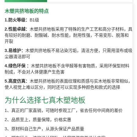
木塑共挤地板的特点
1.防火等级：
B1级
2.性能卓越：
木塑共挤地板采用了特殊的生产工艺和高分子材料，具
有较好的耐磨、耐酸碱、耐水性能，耐用性强，不易变形、脱落和
开裂
3.易维护：
木塑共挤地板不易沾染污垢，清洁方便，只需用湿布或吸
尘器清洁即可
4.绿色环保 ：
木塑共挤地板不含甲醛等有害物质，采用环保型材料
制成，不会对人体健康产生危害
5.高度仿真：
木塑共挤地板的表面纹理和质感与实木地板非常相似，
使人视觉上难以区分，同时还可以实现多种颜色和款式的选择
为什么选择七真木塑地板
1、真正的厂家直销，可随时参观工厂，省去任何中间商的差价
2、品质至上，质量保障，价格实惠
3、原材料自己生产，从源头保证产品质量