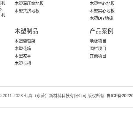
垦利
木塑深压纹地板
木塑空心地板
板、
木塑共挤地板
木塑实心地板
互利
木塑DIY地板
木塑制品
产品案例
木塑葡萄架
地板项目
木塑花箱
围栏项目
木塑凉亭
其他项目
木塑长椅
ght © 2011-2023 七真（东营）新材料科技有限公司 版权所有.
鲁ICP备20220