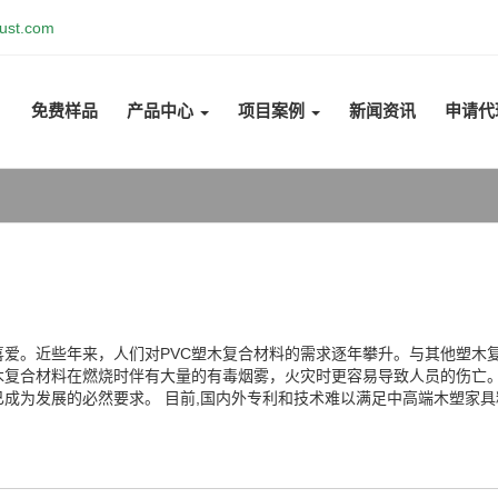
ust.com
免费样品
产品中心
项目案例
新闻资讯
申请代
爱。近些年来，人们对PVC塑木复合材料的需求逐年攀升。与其他塑木
木复合材料在燃烧时伴有大量的有毒烟雾，火灾时更容易导致人员的伤亡。
已成为发展的必然要求。 目前,国内外专利和技术难以满足中高端木塑家