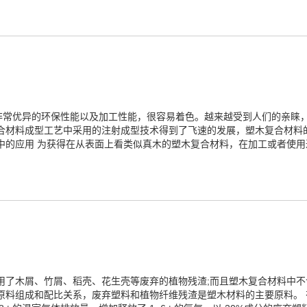
非常优异的环保性能以及加工性能，很容易着色。越来越受到人们的亲睐，
复合材料成型工艺中采用的注射成型技术得到了飞速的发展，塑木复合材料
中的应用 为获得在从表面上看类似真木的塑木复合材料，在加工或者使
用了木屑、竹屑、稻壳、花生壳等废弃的植物残渣;而且塑木复合材料中
料组成和配比关系，废弃塑料和植物纤维残渣是塑木材料的主要原料。 有关