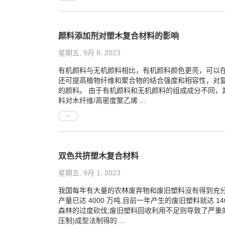
颜料添加剂对塑木复合材料的影响
星期五, 9月 8, 2023
有机颜料与无机颜料相比，有机颜料颜色更亮，可以
还可提高植物纤维和聚合物的结合强度和相容性，对
的颜料。 由于有机颜料和无机颜料的组成成分不同
料对木纤维/高密度聚乙烯 ...
双色共挤塑木复合材料
星期五, 9月 1, 2023
我国每年有大量的农林废弃物和废旧塑料没有得到充分利
产量已达 4000 万吨,目前一年产生的废旧塑料就达 
森林的过度砍伐;废旧塑料回收利用不足则导致了严重的
压制)成型法制得的 ...