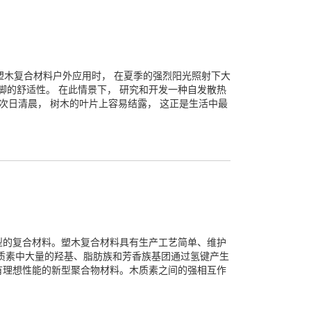
塑木复合材料户外应用时， 在夏季的强烈阳光照射下大
脚的舒适性。 在此情景下， 研究和开发一种自发散热
次日清晨， 树木的叶片上容易结露， 这正是生活中最
型的复合材料。塑木复合材料具有生产工艺简单、维护
质素中大量的羟基、脂肪族和芳香族基团通过氢键产生
有理想性能的新型聚合物材料。木质素之间的强相互作