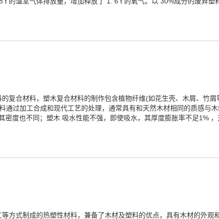
8 t 的温室气体排放量，增加释放了 1. 6 t 的氧气。以 30%成分的废弃
的复合材料，塑木复合材料的制作包含植物纤维(如花生壳、木屑、竹屑等
材料通过加工合成和现代工艺的处理，通常具有和天然木材相同的质感与木
添料，其密度也不同；塑木 吸水性能不强，即使吸水，其厚度膨胀率不足1%
工等方式制成的热塑性材料，兼备了木材及塑料的优点，具有木材的外观