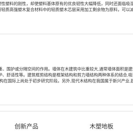
塑性塑料的刚性，却使塑料基体原有的优良韧性大幅降低，同时还面临吸
将轻质高强塑木复合材料中的轻质塑木芯层采用加工剩余物为原料，可以
重、围护或分隔空间的作用。墙体在木建筑中比重较大,通常墙体面积是
护、舒适性等。建筑框剪结构是框架结构和剪力墙结构两种体系的结合,吸
结构在国际上尚处于初步研究阶段。另外,现代木结构在我国属于新兴产业,
创新产品
木塑地板