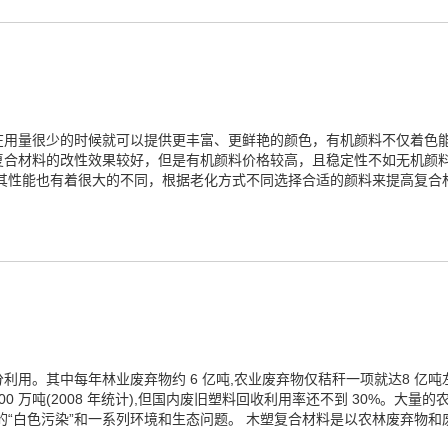
在用量很少的时候就可以提供更丰富、更鲜艳的颜色，有机颜料不仅着色
复合材料的改性效果较好，但是有机颜料价格较高，且稳定性不如无机颜
，其性能也有着很大的不同，根据老化方式不同选择合适的颜料来提高复合
用。其中每年林业废弃物约 6 亿吨,农业废弃物仅秸秆一项就达8 亿吨左
1400 万吨(2008 年统计),但国内废旧塑料回收利用率还不到 30%。
“白色污染”和一系列环境和生态问题。 木塑复合材料是以农林废弃物和废