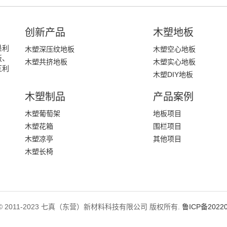
创新产品
木塑地板
垦利
木塑深压纹地板
木塑空心地板
板、
木塑共挤地板
木塑实心地板
互利
木塑DIY地板
木塑制品
产品案例
木塑葡萄架
地板项目
木塑花箱
围栏项目
木塑凉亭
其他项目
木塑长椅
ght © 2011-2023 七真（东营）新材料科技有限公司 版权所有.
鲁ICP备20220