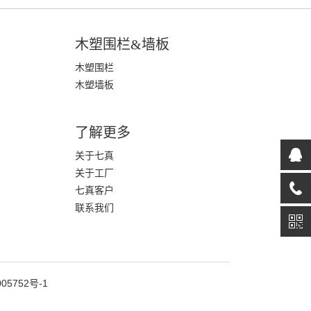
木塑围栏&墙板
木塑围栏
木塑墙板
了解更多
关于七真
关于工厂
七真客户
联系我们
05752号-1