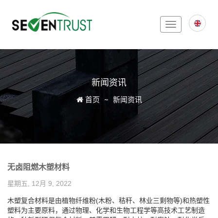
Toggle
navigation
新闻资讯
Icon
首页
新闻资讯
无卤阻燃木塑材料
星期五, 12月 9, 2022
木塑复合材料是由植物纤维粉(木粉、秸秆、林业三剩物等)和热塑性
塑料为主要原料，通过物理、化学和生物工程学等高技术工艺制造