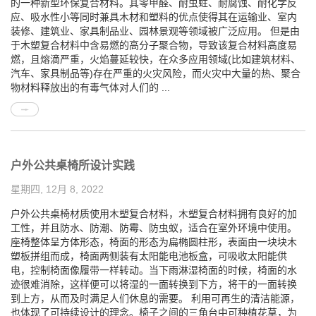
的一种新型环保复合材料。其零甲醛、耐虫蛀、耐腐蚀、耐化学反
应、吸水性小等同时兼具木材和塑料的优点使得其在运输业、室内
装修、建筑业、家具制品业、园林景观等领域被广泛应用。 但是由
于木塑复合材料中含易燃的高分子聚合物，导致该复合材料高度易
燃，且熔滴严重，火焰蔓延较快，在众多应用领域(比如建筑材料、
汽车、家具制品等)存在严重的火灾风险，而火灾中大量的热、聚合
物材料释放出的有毒气体对人们的 ...
户外公共桌椅所设计实践
星期四, 12月 8, 2022
户外公共桌椅材质使用木塑复合材料，木塑复合材料拥有良好的加
工性，并且防水、防潮、防霉、防虫蚁，适合在室外环境中使用。
座椅整体呈方体形态，椅面的形态为扁椭圆柱形，表面由一块块木
塑板拼组而成，椅面两侧装有太阳能电池板盒，可吸收太阳能供
电，控制椅面像履带一样转动。当下雨淋湿椅面的时候，椅面的水
迹很难消除，这样便可以将湿的一面转换到下方，将干的一面转换
到上方，从而及时满足人们休息的需要。 利用可再生的清洁能源，
也体现了可持续设计的理念。椅子之间的三角台中可种植花草，为