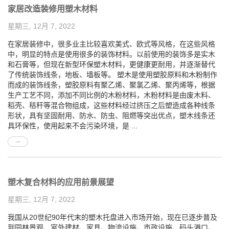
家居改造装修用塑木材料
星期三, 12月 7, 2022
在家居装修中，很多业主比较喜欢美式、欧式等风格，在这些风格
中，明显的特点是使用很多的装饰材料。以前使用的装饰多是实木
和石膏等，但现在新型环保塑木材料，更健康更耐用，并逐渐替代
了传统装饰线条，地板、墙板等。 塑木是使用塑胶原料和木粉制作
而成的装饰线条，塑胶原料有聚乙烯、聚氯乙烯、聚丙烯等，根据
生产工艺不同，添加不同比例的木粉材料，木粉材料是由废木料、
稻壳、秸秆等混合物组成，这些材料经过挤压之后塑造成各种线条
形状，具有坚固耐用、防水、防虫、阻燃等突出优点，塑木线条还
具环保性，使用起来不会污染环境，是 ...
塑木复合材料的应用前景展望
星期三, 12月 7, 2022
我国从20世纪90年代末的塑木托盘进入市场开始，现在已逐步普及
到园林景观、室外建材、家具、物流设施、市政设施、码头港口、