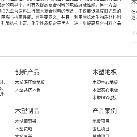
有较高的电导率，可有效提高复合材料的电磁屏蔽性能。另一方面，
废旧光盘为原料进行
塑木复合材料
的制备，不仅能促进废旧光盘的
在
、阻燃与抗菌性能。有重要意义；并且，利用麻栎木生物质材料制
逐
、孔隙结构丰富、化学性质稳定等优点。进一步提高复合材料产品
...
了
创新产品
木塑地板
垦利
木塑深压纹地板
木塑空心地板
板、
木塑共挤地板
木塑实心地板
互利
木塑DIY地板
木塑制品
产品案例
木塑葡萄架
地板项目
木塑花箱
围栏项目
木塑凉亭
其他项目