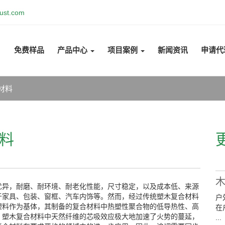
ust.com
免费样品
产品中心
项目案例
新闻资讯
申请代
材料
料
优异，耐磨、耐环境、耐老化性能，尺寸稳定，以及成本低、来源
于家具、包装、窗框、汽车内饰等。然而，经过传统塑木复合材料
户
)等塑料作为基体，其制备的复合材料中热塑性聚合物的低导热性、高
在
，塑木复合材料中天然纤维的芯吸效应极大地加速了火势的蔓延，
...