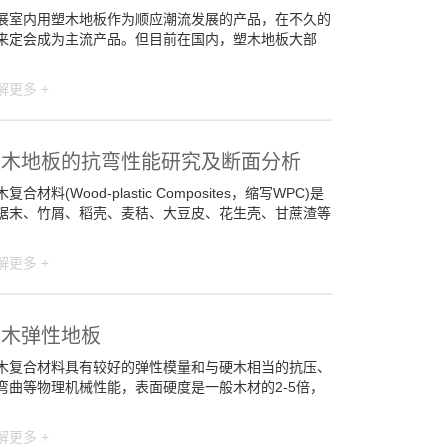
展室内用塑木地板作为顺应潮流发展的产品，在不久的
来定会成为主流产品。但目前在国内，塑木地板大部
解更多 +
塑木地板的抗弯性能研究及断面分析
复合材料(Wood-plastic Composites，缩写WPC)是
锯末、竹屑、稻壳、麦秸、大豆皮、花生壳、甘蔗渣等
解更多 +
塑木弹性地板
木复合材料具有较好的弹性模量和与硬木相当的抗压、
弯曲等物理机械性能，表面硬度是一般木材的2-5倍，
解更多 +