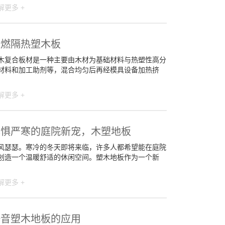
解更多 +
阻燃隔热塑木板
木复合板材是一种主要由木材为基础材料与热塑性高分
材料和加工助剂等，混合均匀后再经模具设备加热挤
解更多 +
无惧严寒的庭院新宠，木塑地板
风瑟瑟。寒冷的冬天即将来临，许多人都希望能在庭院
创造一个温暖舒适的休闲空间。塑木地板作为一个新
解更多 +
静音塑木地板的应用