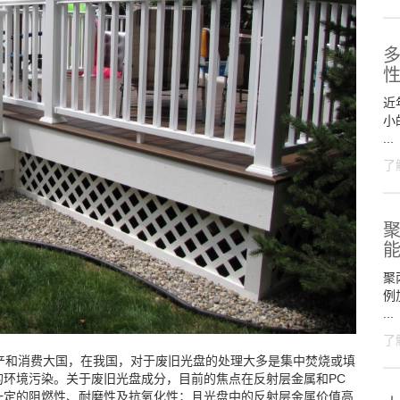
近
小
...
了
聚
聚
例
...
了
产和消费大国，在我国，对于废旧光盘的处理大多是集中焚烧或填
环境污染。关于废旧光盘成分，目前的焦点在反射层金属和PC
一定的阻燃性、耐磨性及抗氧化性；且光盘中的反射层金属价值高