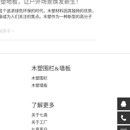
木塑地板，让户外场景焕发新生！
这个追求绿色环保的时代，木塑材料因其独特的优势，
渐成为人们关注的焦点。木塑作为一种新型的高分子
解更多 +
木塑围栏&墙板
木塑围栏
木塑墙板
了解更多
关于七真
关于工厂
七真客户