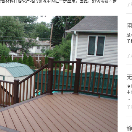
复合材料在要求严格的领域中的进一步应用。因此，迫切需要同步
了
塑
子
...
了
冷
中
...
了