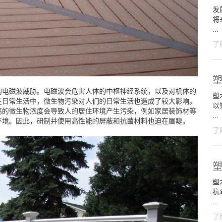
发
将
...
了
的电磁波威胁。电磁波会危害人体的中枢神经系统，以及对机体的
塑木
在日常生活中，微生物污染对人们的日常生活也造成了较大影响。
以
高的微生物浓度会导致人的居住环境产生污染，例如家居装饰材等
...
环境。因此，研制并使用高性能的屏蔽和抗菌材料也迫在眉睫。
了
塑
抗
...
了