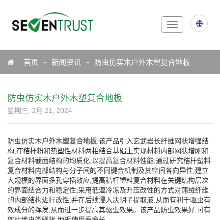
Toggle
navigation
Icon
首页
新闻资讯
防虫仿实木户外木塑复合地板
防虫仿实木户外木塑复合地板
星期三, 2月 21, 2024
防虫仿实木
户外木塑复合地板
,该产品引入玄武岩长纤维网状增强结
构,在秸杆粉和热塑性材料两相结合基础上实现材料内部网状增刚和
复合材料截面结构的均质化,以提高复合材料性能;通过研究秸杆塑料
复合材料内部结构与分子间的不同键合机制及其空间各向异性,建立
大规模的界面多孔穿插效应,提高秸杆塑料复合材料在关键结构层次
的界面结合力和稳定性;采用低温冷冻及升压改性的方式对蒲绒纤维
的内部结构进行改性,并在后续浸入决明子提取液,从而有利于驱虫有
效成分的挥发,从而进一步提高其驱虫效果。该产品防虫效果好,可有
效杜绝虫类骚扰,地板使用寿命长。