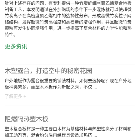
针对上述存在的问题，有专利提供一种
竹炭纤维聚乙烯复合地板
制备工艺，本发明通过在外加磁场的条件下一步混炼就可以使超微
竹炭离子在高密度聚乙烯相中的选择性分布，形成超微竹炭粒子网
络结构，发挥超微竹炭高强度和高模量的增强作用，并且超微竹炭
颗粒可发生协同增强作用，进一步提高了复合材料的力学性能和热
特性。
更多资讯
木塑露台，打造空中的秘密花园
户外地板作为露台很重要的铺装材料，如何去选择呢？现在户外地
板种类繁多，而塑木地板作为新起之秀，不仅 ...
了解更多 +
阻燃隔热塑木板
塑木复合板材是一种主要由木材为基础材料与热塑性高分子材料和
加工助剂等，混合均匀后再经模具设备加热挤 ...