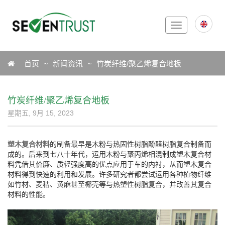
Toggle
navigation
Icon
首页
新闻资讯
竹炭纤维/聚乙烯复合地板
竹炭纤维/聚乙烯复合地板
星期五, 9月 15, 2023
塑木复合材料
的制备最早是木粉与热固性树脂酚醛树脂复合制备而
成的。后来到七八十年代，运用木粉与聚丙烯相混制成塑木复合材
料凭借其价廉、质轻强度高的优点应用于车的内衬，从而塑木复合
材料得到快速的利用和发展。许多研究者都尝试运用各种植物纤维
如竹材、麦秸、黄麻甚至椰壳等与热塑性树脂复合，并改善其复合
材料的性能。