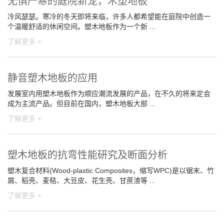
无惧严寒的庭院新宠，木塑地板
冷风瑟瑟。寒冷的冬天即将来临，许多人都希望能在庭院中创造一
个温暖舒适的休闲空间。塑木地板作为一个新 ...
了解更多 +
静音塑木地板的应用
发展室内用塑木地板作为顺应潮流发展的产品，在不久的将来定会
成为主流产品。但目前在国内，塑木地板大部 ...
了解更多 +
塑木地板的抗弯性能研究及断面分析
塑木复合材料(Wood-plastic Composites，缩写WPC)是以锯末、竹
屑、稻壳、麦秸、大豆皮、花生壳、甘蔗渣等 ...
了解更多 +