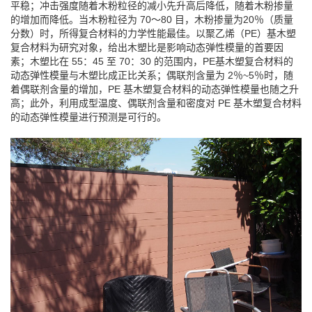
平稳；冲击强度随着木粉粒径的减小先升高后降低，随着木粉掺量
的增加而降低。当木粉粒径为 70～80 目，木粉掺量为20％（质量
分数）时，所得复合材料的力学性能最佳。以聚乙烯（PE）基木塑
复合材料为研究对象，给出木塑比是影响动态弹性模量的首要因
素；木塑比在 55：45 至 70：30 的范围内，PE基木塑复合材料的
动态弹性模量与木塑比成正比关系；偶联剂含量为 2％~5％时，随
着偶联剂含量的增加，PE 基木塑复合材料的动态弹性模量也随之升
高；此外，利用成型温度、偶联剂含量和密度对 PE 基木塑复合材料
的动态弹性模量进行预测是可行的。