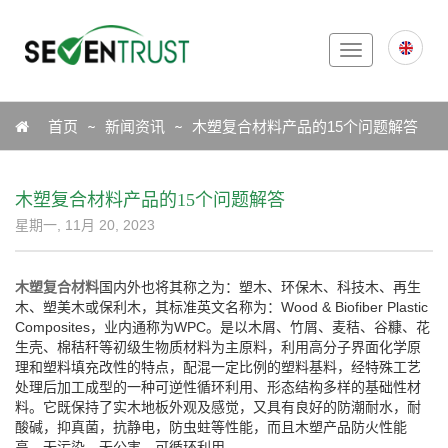
Toggle
navigation
Icon
首页
新闻资讯
木塑复合材料产品的15个问题解答
木塑复合材料产品的15个问题解答
星期一, 11月 20, 2023
木塑复合材料
国内外也将其称之为：塑木、环保木、科技木、再生
木、塑美木或保利木，其标准英文名称为：Wood & Biofiber Plastic
Composites，业内通称为WPC。是以木屑、竹屑、麦秸、谷糠、花
生壳、棉秸秆等初级生物质材料为主原料，利用高分子界面化学原
理和塑料填充改性的特点，配混一定比例的塑料基料，经特殊工艺
处理后加工成型的一种可逆性循环利用、形态结构多样的基础性材
料。它既保持了实木地板外观及感觉，又具有良好的防潮耐水，耐
酸碱，抑真菌，抗静电，防虫蛀等性能，而且木塑产品防火性能
高，无污染、无公害、可循环利用。