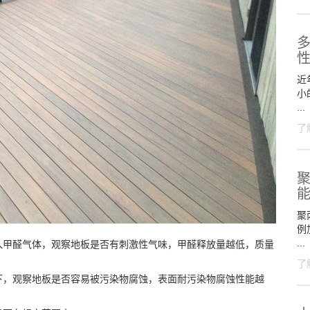
近
小
...
了
聚
聚
例
...
入甲醛气体，观察地板是否有刺激性气味，甲醛释放量越低，质量
了
下，观察地板是否容易被污染物腐蚀，表面耐污染物腐蚀性能越