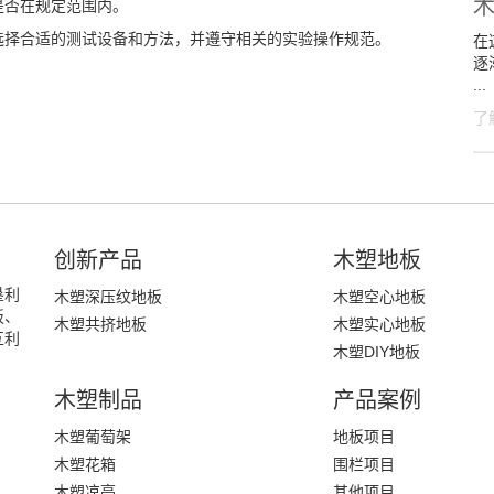
是否在规定范围内。
选择合适的测试设备和方法，并遵守相关的实验操作规范。
在
逐
...
了
创新产品
木塑地板
垦利
木塑深压纹地板
木塑空心地板
板、
木塑共挤地板
木塑实心地板
互利
木塑DIY地板
木塑制品
产品案例
木塑葡萄架
地板项目
木塑花箱
围栏项目
木塑凉亭
其他项目