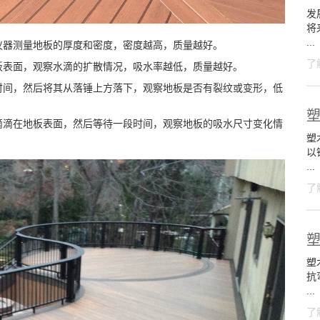
发
将
...
仪器测量地板的厚度和密度，密度越高，质量越好。
了
板表面，观察水滴的扩散情况，吸水率越低，质量越好。
时间，然后将其从落锤上方落下，观察地板是否有裂纹或变形，低
滴滴在地板表面，然后等待一段时间，观察地板的吸水尺寸变化情
塑木
以
...
了
塑
抗
...
了