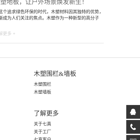
木塑地板，让户外场景焕发新生！
这个追求绿色环保的时代，木塑材料因其独特的优势，
渐成为人们关注的焦点。木塑作为一种新型的高分子
解更多 +
木塑围栏&墙板
木塑围栏
木塑墙板
了解更多
关于七真
关于工厂
七真客户