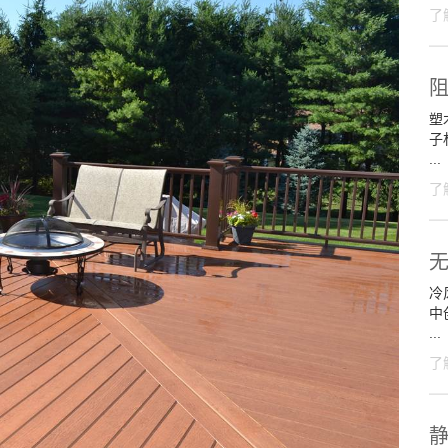
了
塑
子
...
了
冷
中
...
了