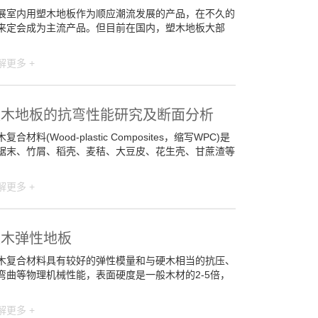
展室内用塑木地板作为顺应潮流发展的产品，在不久的
来定会成为主流产品。但目前在国内，塑木地板大部
解更多 +
塑木地板的抗弯性能研究及断面分析
复合材料(Wood-plastic Composites，缩写WPC)是
锯末、竹屑、稻壳、麦秸、大豆皮、花生壳、甘蔗渣等
解更多 +
塑木弹性地板
木复合材料具有较好的弹性模量和与硬木相当的抗压、
弯曲等物理机械性能，表面硬度是一般木材的2-5倍，
解更多 +