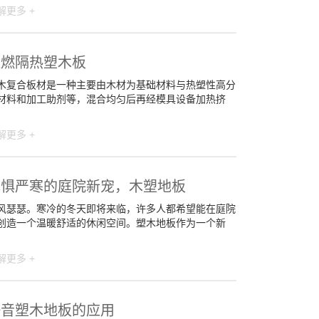
解更多 +
阻燃隔热塑木板
木复合板材是一种主要由木材为基础材料与热塑性高分
材料和加工助剂等，混合均匀后再经模具设备加热挤
解更多 +
无惧严寒的庭院新宠，木塑地板
风瑟瑟。寒冷的冬天即将来临，许多人都希望能在庭院
创造一个温暖舒适的休闲空间。塑木地板作为一个新
解更多 +
静音塑木地板的应用