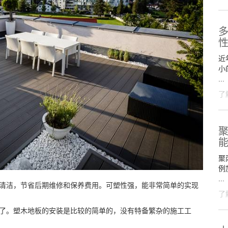
近
小
...
了
聚
聚
例
...
于清洁，节省后期维修和保养费用。可塑性强，能非常简单的实现
了
装了。塑木地板的安装是比较的简单的，没有特备繁杂的施工工