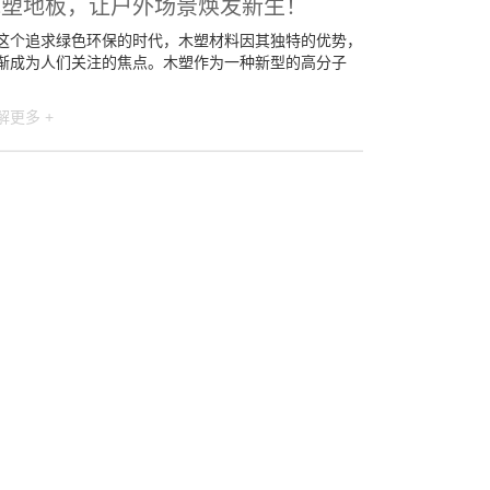
木塑地板，让户外场景焕发新生！
这个追求绿色环保的时代，木塑材料因其独特的优势，
渐成为人们关注的焦点。木塑作为一种新型的高分子
解更多 +