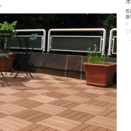
。
在
逐
...
了