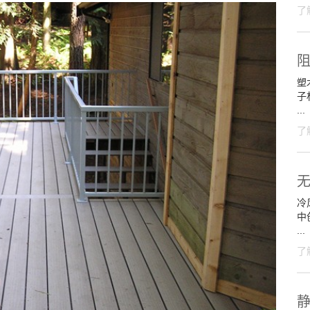
了
塑
子
...
了
冷
中
...
了