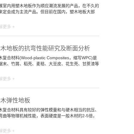
展室内用塑木地板作为顺应潮流发展的产品，在不久的
来定会成为主流产品。但目前在国内，塑木地板大部
解更多 +
塑木地板的抗弯性能研究及断面分析
复合材料(Wood-plastic Composites，缩写WPC)是
锯末、竹屑、稻壳、麦秸、大豆皮、花生壳、甘蔗渣等
解更多 +
塑木弹性地板
木复合材料具有较好的弹性模量和与硬木相当的抗压、
弯曲等物理机械性能，表面硬度是一般木材的2-5倍，
解更多 +