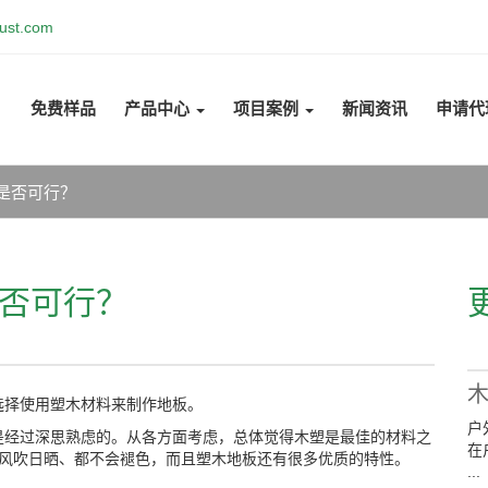
ust.com
免费样品
产品中心
项目案例
新闻资讯
申请代
是否可行？
否可行？
选择使用塑木材料来制作地板。
户
是经过深思熟虑的。从各方面考虑，总体觉得木塑是最佳的材料之
在
被风吹日晒、都不会褪色，而且塑木地板还有很多优质的特性。
...