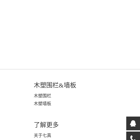
木塑围栏&墙板
木塑围栏
木塑墙板
了解更多
关于七真