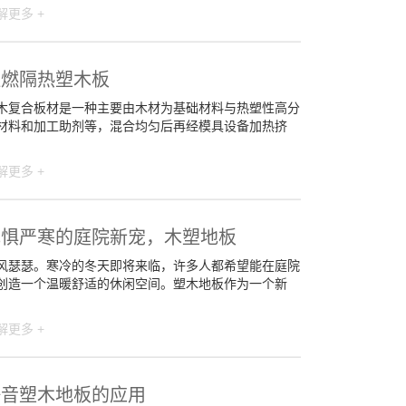
解更多 +
阻燃隔热塑木板
木复合板材是一种主要由木材为基础材料与热塑性高分
材料和加工助剂等，混合均匀后再经模具设备加热挤
解更多 +
无惧严寒的庭院新宠，木塑地板
风瑟瑟。寒冷的冬天即将来临，许多人都希望能在庭院
创造一个温暖舒适的休闲空间。塑木地板作为一个新
解更多 +
静音塑木地板的应用