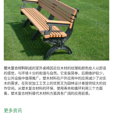
塑木复合材料
制成的室外桌椅因近仅木材的纹理和颜色给人以舒适
的感觉，与环境十分的和谐与自然。它安装简单，后期维护较少，
在公共设施中值得推广。塑木材料在户外应用中的应用减少了对实
木的需求，在形状加工工艺上的优势又为园林设计者提供较大的创
作空间。从塑木复合材料的环保、使用寿命和循环利用三个方面
看，塑木复合材料替代木材料方面具有广阔的应用前景。
更多资讯