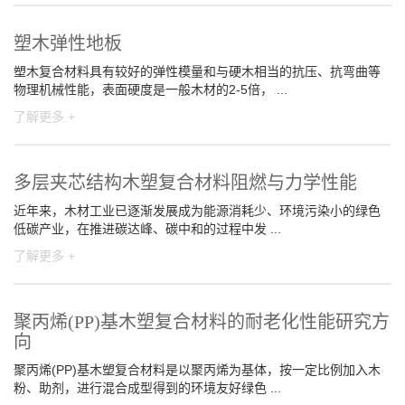
塑木弹性地板
塑木复合材料具有较好的弹性模量和与硬木相当的抗压、抗弯曲等
物理机械性能，表面硬度是一般木材的2-5倍， ...
了解更多 +
多层夹芯结构木塑复合材料阻燃与力学性能
近年来，木材工业已逐渐发展成为能源消耗少、环境污染小的绿色
低碳产业，在推进碳达峰、碳中和的过程中发 ...
了解更多 +
聚丙烯(PP)基木塑复合材料的耐老化性能研究方
向
聚丙烯(PP)基木塑复合材料是以聚丙烯为基体，按一定比例加入木
粉、助剂，进行混合成型得到的环境友好绿色 ...