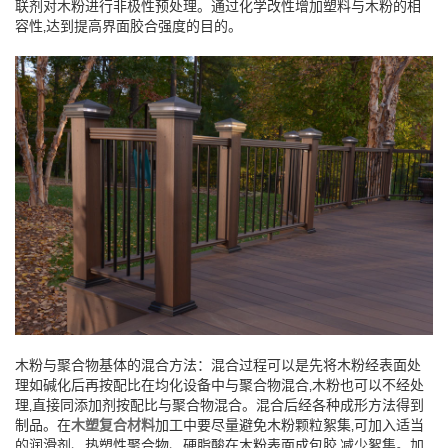
联剂对木粉进行非极性预处理。通过化学改性增加塑料与木粉的相
容性‚达到提高界面胶合强度的目的。
木粉与聚合物基体的混合方法：混合过程可以是先将木粉经表面处
理如碱化后再按配比在均化设备中与聚合物混合‚木粉也可以不经处
理‚直接同添加剂按配比与聚合物混合。混合后经各种成形方法得到
制品。在
木塑复合材料
加工中要尽量避免木粉颗粒絮集‚可加入适当
的润滑剂、热塑性聚合物、硬脂酸在木粉表面成包胶‚减少絮集。加