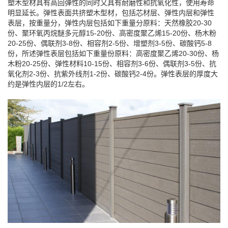
塑木型材具有高回弹性的同时又具有耐磨性和抗氧化性，使用寿命
明显延长。弹性表面共挤塑木型材，包括芯材层、弹性内层和弹性
表层，按重量分，弹性内层包括如下重量分原料：天然橡胶20‑30
份、聚环氧丙烷醚多元醇15‑20份、高密度聚乙烯15‑20份、杨木粉
20‑25份、偶联剂3‑8份、相容剂2‑5份、增塑剂3‑5份、碳酸钙5‑8
份，所述弹性表层包括如下重量份原料：高密度聚乙烯20‑30份、杨
木粉20‑25份、弹性材料10‑15份、相容剂3‑6份、偶联剂3‑5份、抗
氧化剂2‑3份、抗紫外线剂1‑2份、碳酸钙2‑4份。弹性表层的厚度大
约是弹性内层的1/2左右。