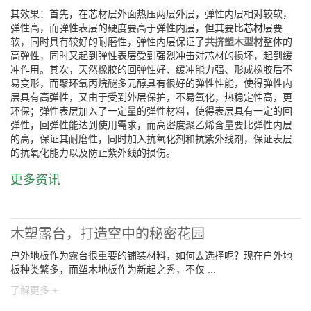
其效果：首先，在芯材层外面热压两层外层，弹性内层相对较软，
弹性高，而弹性表层的硬度要高于弹性内层，但其要比芯材层要
软，同时具有较好的耐磨性，弹性内层保证了
共挤塑木型材
整体的
高弹性，同时又起到弹性表层受到强烈冲击对芯材的损坏，起到缓
冲作用。其次，天然橡胶的回弹性好、缓冲能力强、形成橡胶后不
易变形，而聚环氧丙烷醚多元醇具有很好的弹性性能，使得弹性内
层具有高弹性，又由于受到外层保护，不易氧化，热稳定性高，更
环保；弹性表层加入了一定量的弹性材料，使得表层具有一定的回
弹性，回弹性能达到使用需求，而高密度聚乙烯含量要比弹性内层
的高，保证其耐磨性，同时加入抗氧化剂和抗紫外线剂，保证表层
的抗氧化能力以及防止紫外线的损伤。
更多资讯
木塑露台，打造空中的秘密花园
户外地板作为露台很重要的铺装材料，如何去选择呢？现在户外地
板种类繁多，而塑木地板作为新起之秀，不仅 ...
了解更多 +