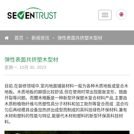
Toggle
navigation
Icon
首页
新闻资讯
弹性表面共挤塑木型材
弹性表面共挤塑木型材
星期一, 10月 30, 2023
目前,在装修领域中,室内地面铺装材料一般为各种木质地板或复合木
地板。木质地板的脚感比较舒适,但在使用时常出现膨胀变形，翘曲
开裂等问题。而
塑木地板
是一种新型环保塑木复合材料产品,主要由
木质粉植物纤维与热塑性高分子材料和加工助剂等复合而成 ,混合均
匀后再经模具设备加热挤出成型而制成的高科技绿色环保材料,兼有
木材和塑料的性能与特征,能替代木材和塑料的新型环保高科技材
料。