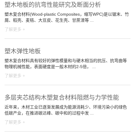
塑木地板的抗弯性能研究及断面分析
塑木复合材料(Wood-plastic Composites，缩写WPC)是以锯末、竹
屑、稻壳、麦秸、大豆皮、花生壳、甘蔗渣等 ...
了解更多 +
塑木弹性地板
塑木复合材料具有较好的弹性模量和与硬木相当的抗压、抗弯曲等
物理机械性能，表面硬度是一般木材的2-5倍， ...
了解更多 +
多层夹芯结构木塑复合材料阻燃与力学性能
近年来，木材工业已逐渐发展成为能源消耗少、环境污染小的绿色
低碳产业，在推进碳达峰、碳中和的过程中发 ...
了解更多 +