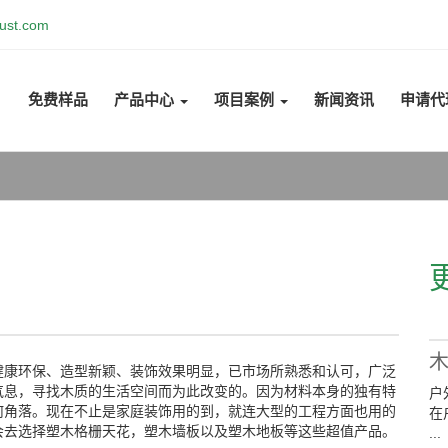
ust.com
免费样品
产品中心
项目案例
新闻资讯
申请代
健康环保、造型新颖、装饰效果明显，已市场所熟悉和认可，广泛
气息，寻找木质的生活空间而为此改变的。因为材料本身的独有特
户
何角落。现在不止是家庭装饰用的到，就连大型的工程方面也用的
在
会去选择塑木格栅天花，塑木墙板以及塑木地板等这些超值产品。
...