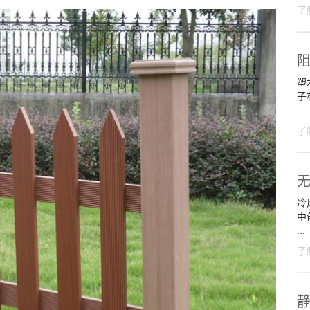
了
塑
子
...
了
冷
中
...
了