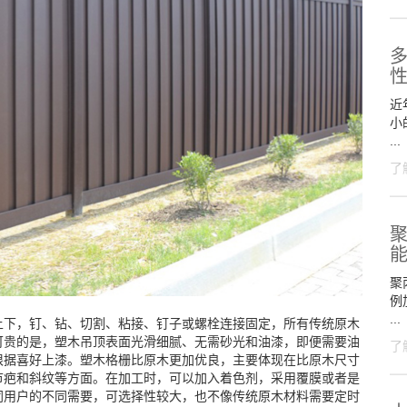
近
小
...
了
聚
聚
例
...
上下，钉、钻、切割、粘接、钉子或螺栓连接固定，所有传统原木
可贵的是，塑木吊顶表面光滑细腻、无需砂光和油漆，即便需要油
了
根据喜好上漆。塑木格栅比原木更加优良，主要体现在比原木尺寸
节疤和斜纹等方面。在加工时，可以加入着色剂，采用覆膜或者是
同用户的不同需要，可选择性较大，也不像传统原木材料需要定时