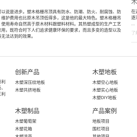
在
可以说是进步。塑木格栅吊顶具有防水、防潮、防火、耐腐蚀、防
逐
，维护费用也比原木吊顶低得多，这是他的最大特色。塑木格栅吊
...
，使用寿命自然高于原木材料跟塑料材料。其热塑成型的生产工艺
应用，既符合时下人们追求健康环保的要求，而且多变的造型以及
了
料无法达到的效果。
创新产品
木塑地板
垦利
木塑深压纹地板
木塑空心地板
板、
木塑共挤地板
木塑实心地板
互利
木塑DIY地板
木塑制品
产品案例
木塑葡萄架
地板项目
木塑花箱
围栏项目
木塑凉亭
其他项目