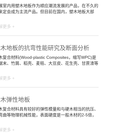
展室内用塑木地板作为顺应潮流发展的产品，在不久的
来定会成为主流产品。但目前在国内，塑木地板大部
解更多 +
塑木地板的抗弯性能研究及断面分析
复合材料(Wood-plastic Composites，缩写WPC)是
锯末、竹屑、稻壳、麦秸、大豆皮、花生壳、甘蔗渣等
解更多 +
塑木弹性地板
木复合材料具有较好的弹性模量和与硬木相当的抗压、
弯曲等物理机械性能，表面硬度是一般木材的2-5倍，
解更多 +