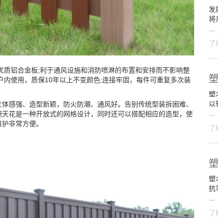
发
将
...
了
优质铝合金板;利于通风设施和消防喷淋的布置和安排而不影响整
户内使用，质保10年以上不变颜色;连接牢固，每件可重复多次装
塑木
以
立体感强、造型新颖，防火防潮、通风好。告别传统型装拆困难、
...
栅天花是一种开放式的网格设计，同时还可以搭配相应的造型，使
维护非常方便。
了
塑
抗
...
了