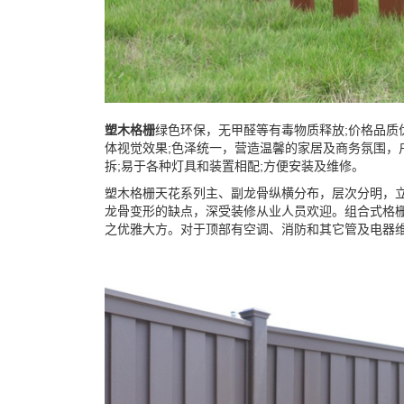
塑木格栅
绿色环保，无甲醛等有毒物质释放;价格品质
体视觉效果;色泽统一，营造温馨的家居及商务氛围，
拆;易于各种灯具和装置相配;方便安装及维修。
塑木格栅天花系列主、副龙骨纵横分布，层次分明，
龙骨变形的缺点，深受装修从业人员欢迎。组合式格
之优雅大方。对于顶部有空调、消防和其它管及电器