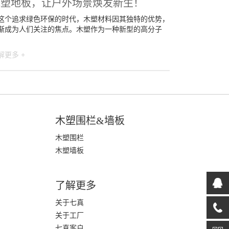
木塑地板，让户外场景焕发新生！
这个追求绿色环保的时代，木塑材料因其独特的优势，
渐成为人们关注的焦点。木塑作为一种新型的高分子
解更多 +
木塑围栏&墙板
木塑围栏
木塑墙板
了解更多
关于七真
关于工厂
七真客户