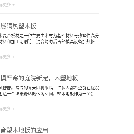
解更多 +
阻燃隔热塑木板
木复合板材是一种主要由木材为基础材料与热塑性高分
材料和加工助剂等，混合均匀后再经模具设备加热挤
解更多 +
无惧严寒的庭院新宠，木塑地板
风瑟瑟。寒冷的冬天即将来临，许多人都希望能在庭院
创造一个温暖舒适的休闲空间。塑木地板作为一个新
解更多 +
静音塑木地板的应用