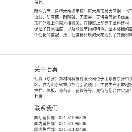
保养。
耐性方面，是塑木格栅吊顶与原木吊顶最大区别，也
虫蛀、防真菌、耐酸碱、无毒害、无污染等诸多优点
顶在外观上与原木相媲美，在硬度上却高于塑料建材
保证了其高强度，以及能源节约的特色。塑木格栅的
个性化的搭配手法，让这种材质的天花达到了其他材
关于七真
七真（东营）新材料科技有限公司位于山东省东营市
区，作为山东省重点招商引资项目，主要生产木塑地
护栏、墙板、葡萄架、花箱等等，期待与您合作实现
共赢
联系我们
国际销售部：021-51095826
国内销售部：021-51095836
国内售后部：021-61182468