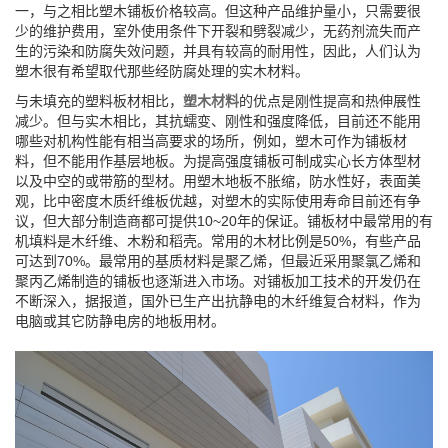
一，与之相比塑木铺板价格较高。但这种产品维护量小，只需要很
少的维护费用，室外使用条件下开裂和劈裂减少，无药剂流失而产
生的污染和防腐失效问题，并具有较高的耐用性，因此，人们认为
塑木很有希望取代那些经防腐处理的实木材料。
与未填充的塑料板材相比，
塑木材料
的优点是刚性提高和热伸展性
减少。但与实木相比，其抗蠕变、刚性和强度降低，目前还不能用
哪些对机构性能有相当高要求的场所，例如，塑木可作为铺板材
料，但不能用作基层地板。为提高强度铺板可制成实心长方体型材
以及中空的或带筋的型材。用塑木地板不胀缩，防水性好，表面美
观，比中密度木质纤维板优越，对塑木的实际使用寿命目前还有争
议，但大部分制造商都可提供10~20年的保证。铺板材中最常用的有
机填料是木纤维、木粉和稻壳。常用的木材比例是50%，有些产品
可达到70%。最常用的基质材料是聚乙烯，但最近采用聚氯乙烯和
聚丙乙烯制造的铺板也逐渐进入市场。对铺板加工技术的开发仍在
不断深入，据报道，国外已生产出抗静电的木纤维复合材料，作为
电脑或其它防静电房的地板用材。