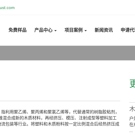
ust.com
免费样品
产品中心
项目案例
新闻资讯
申请代
，指利用聚乙烯、聚丙烯和聚氯乙烯等，代替通常的树脂胶粘剂，
物纤维混合成新的木质材料，再经挤压、模压、注射成型等塑料加工
户
物流包装等行业。将塑料和木质粉料按一定比例混合后经热挤压成
在
...