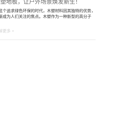
木塑地板，让户外场景焕发新生！
这个追求绿色环保的时代，木塑材料因其独特的优势，
渐成为人们关注的焦点。木塑作为一种新型的高分子
解更多 +