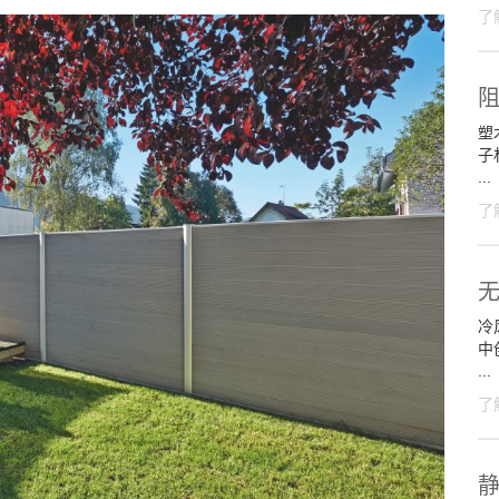
了
塑
子
...
了
冷
中
...
了