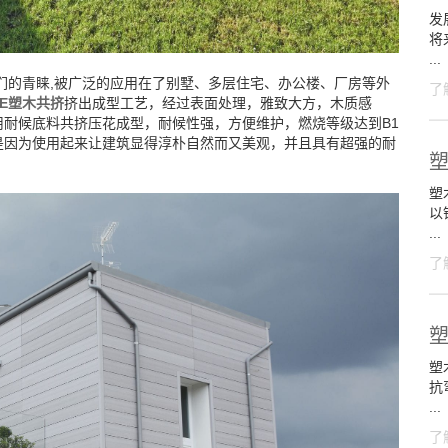
发
将
...
们的青睐,被广泛的应用在了别墅、多层住宅、办公楼、厂房等外
了
PE塑木共挤
挤出成型工艺，经过表面处理，雅致大方，木质感
耐候底料共挤压花成型，耐候性强，方便维护，燃烧等级达到B1
是因为使用起来让建筑显得淳朴自然而又美观，并且具有超强的耐
塑木
以
...
了
塑
抗
...
了