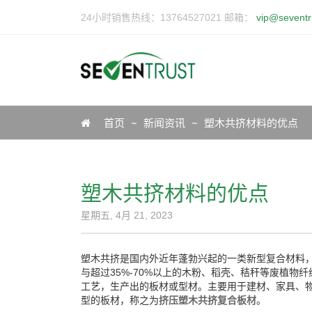
24小时销售热线：13764527021 邮箱：
vip@seventr
Icon
首页
新闻资讯
塑木共挤材料的优点
塑木共挤材料的优点
星期五, 4月 21, 2023
塑木共挤是国内外近年蓬勃兴起的一类新型复合材料
与超过35%-70%以上的木粉、稻壳、秸秆等废植
工艺，生产出的板材或型材。主要用于建材、家具、
型的板材，称之为
挤压塑木共挤复合板材
。