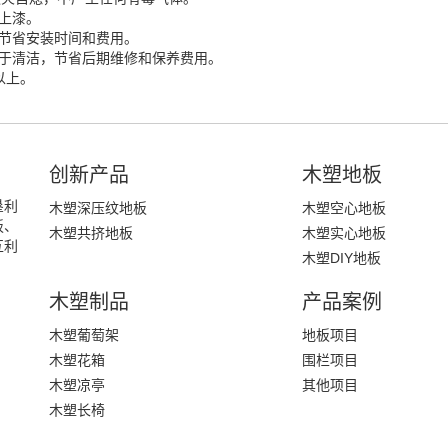
上漆。
节省安装时间和费用。
便于清洁，节省后期维修和保养费用。
以上。
创新产品
木塑地板
垦利
木塑深压纹地板
木塑空心地板
板、
木塑共挤地板
木塑实心地板
互利
木塑DIY地板
木塑制品
产品案例
木塑葡萄架
地板项目
木塑花箱
围栏项目
木塑凉亭
其他项目
木塑长椅