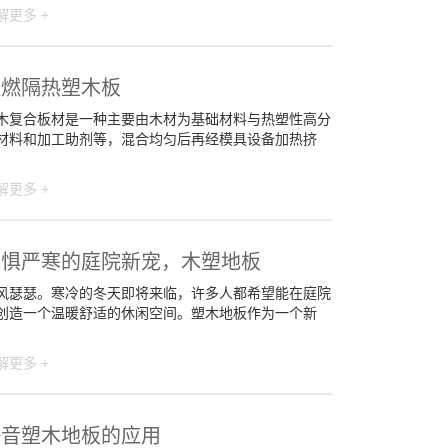
解更多 +
阻燃隔热塑木板
木复合板材是一种主要由木材为基础材料与热塑性高分
材料和加工助剂等，混合均匀后再经模具设备加热挤
解更多 +
无惧严寒的庭院新宠，木塑地板
风瑟瑟。寒冷的冬天即将来临，许多人都希望能在庭院
创造一个温暖舒适的休闲空间。塑木地板作为一个新
解更多 +
静音塑木地板的应用