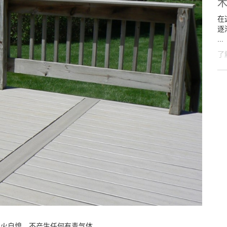
在
逐
...
了
遇火自熄，不产生任何有毒气体。