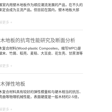
展室内用塑木地板作为顺应潮流发展的产品，在不久的
来定会成为主流产品。但目前在国内，塑木地板大部
解更多 +
塑木地板的抗弯性能研究及断面分析
复合材料(Wood-plastic Composites，缩写WPC)是
锯末、竹屑、稻壳、麦秸、大豆皮、花生壳、甘蔗渣等
解更多 +
塑木弹性地板
木复合材料具有较好的弹性模量和与硬木相当的抗压、
弯曲等物理机械性能，表面硬度是一般木材的2-5倍，
解更多 +