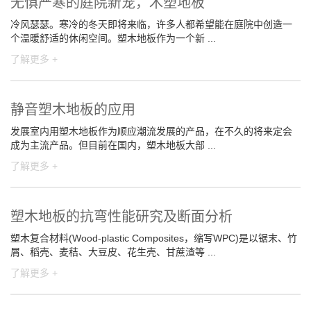
无惧严寒的庭院新宠，木塑地板
冷风瑟瑟。寒冷的冬天即将来临，许多人都希望能在庭院中创造一
个温暖舒适的休闲空间。塑木地板作为一个新 ...
了解更多 +
静音塑木地板的应用
发展室内用塑木地板作为顺应潮流发展的产品，在不久的将来定会
成为主流产品。但目前在国内，塑木地板大部 ...
了解更多 +
塑木地板的抗弯性能研究及断面分析
塑木复合材料(Wood-plastic Composites，缩写WPC)是以锯末、竹
屑、稻壳、麦秸、大豆皮、花生壳、甘蔗渣等 ...
了解更多 +