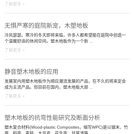
了解更多 +
无惧严寒的庭院新宠，木塑地板
冷风瑟瑟。寒冷的冬天即将来临，许多人都希望能在庭院中创造一
个温暖舒适的休闲空间。塑木地板作为一个新 ...
了解更多 +
静音塑木地板的应用
发展室内用塑木地板作为顺应潮流发展的产品，在不久的将来定会
成为主流产品。但目前在国内，塑木地板大部 ...
了解更多 +
塑木地板的抗弯性能研究及断面分析
塑木复合材料(Wood-plastic Composites，缩写WPC)是以锯末、竹
屑、稻壳、麦秸、大豆皮、花生壳、甘蔗渣等 ...