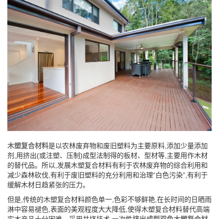
木塑复合材料
是以农林废弃物和废旧塑料为主要原料,添加少量添加
剂,用挤出(或注塑、压制)成型法制得的板材、型材等,主要用作木材
的替代品。所以,发展木塑复合材料有利于农林废弃物的综合利用和
减少森林砍伐,有利于废旧塑料的充分利用和治理“白色污染”,有利于
缓解木材日趋紧张的压力。
但是,传统的木塑复合材料颜色单一,色彩不够鲜艳,在长时间的日晒雨
淋中容易褪色,表面的美观程度大大降低,使得木塑复合材料替代高端
实木产品十分困难。采用共挤技术,一次性
挤出成型双色木塑复合材