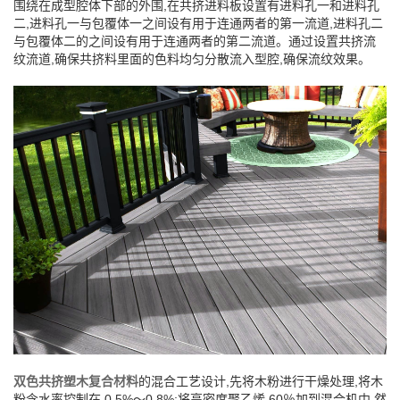
围绕在成型腔体下部的外围,在共挤进料板设置有进料孔一和进料孔
二,进料孔一与包覆体一之间设有用于连通两者的第一流道,进料孔二
与包覆体二的之间设有用于连通两者的第二流道。通过设置共挤流
纹流道,确保共挤料里面的色料均匀分散流入型腔,确保流纹效果。
双色共挤塑木复合材料
的混合工艺设计,先将木粉进行干燥处理,将木
粉含水率控制在 0.5%～0.8%;将高密度聚乙烯 60％加到混合机中,然