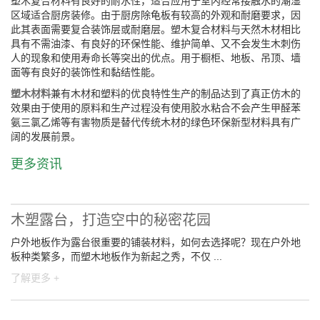
塑木复合材料有良好的耐水性，适合应用于室内经常接触水的潮湿
区域适合厨房装修。由于厨房除龟板有较高的外观和耐磨要求，因
此其表面需要复合装饰层或耐磨层。塑木复合材料与天然木材相比
具有不需油漆、有良好的环保性能、维护简单、又不会发生木刺伤
人的现象和使用寿命长等突出的优点。用于橱柜、地板、吊顶、墙
面等有良好的装饰性和黏结性能。
塑木材料
兼有木材和塑料的优良特性生产的制品达到了真正仿木的
效果由于使用的原料和生产过程没有使用胶水粘合不会产生甲醛苯
氨三氯乙烯等有害物质是替代传统木材的绿色环保新型材料具有广
阔的发展前景。
更多资讯
木塑露台，打造空中的秘密花园
户外地板作为露台很重要的铺装材料，如何去选择呢？现在户外地
板种类繁多，而塑木地板作为新起之秀，不仅 ...
了解更多 +