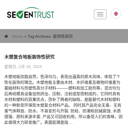
Toggle
navigation
Home
> Tag Archives:
装饰性研究
木塑复合地板装饰性研究
星期日, 2月 18, 2024
木塑地板纹路自然，色泽均匀，表现出逼真的原木风味，体现了个
性化装饰的理念。木塑地板主要由木材、木纤维素及植物纤维素为
基础材料与热塑性高分子材料———塑料和加工助剂等，混合均匀
后再经模具设备加热挤出、压制、注射成型而制成的，它同时具有
木材和塑料的双重优点，弥补了两者的缺陷，是能替代木材和塑料
的一种新型环保型木塑复合材料产品。 同时其产品完全无毒、无有
害气体释放、防水、不易变形与开裂; 防蛀、防潮和抗碱腐蚀; 木质
感强、原料来源丰富; 产品又可回收利用，所以备受人们的青睐，因
此值得大力研发推广。表面肌理是指 ...