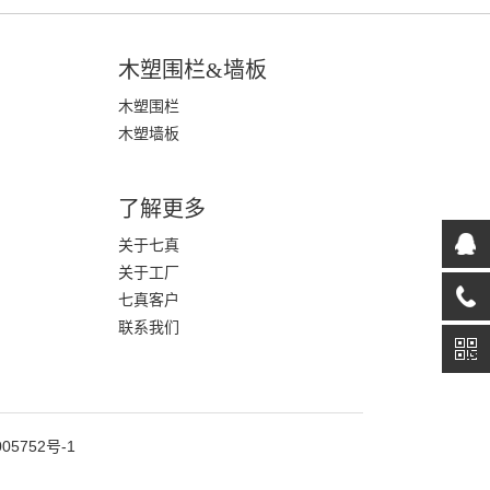
木塑围栏&墙板
木塑围栏
木塑墙板
了解更多
关于七真
关于工厂
七真客户
联系我们
05752号-1