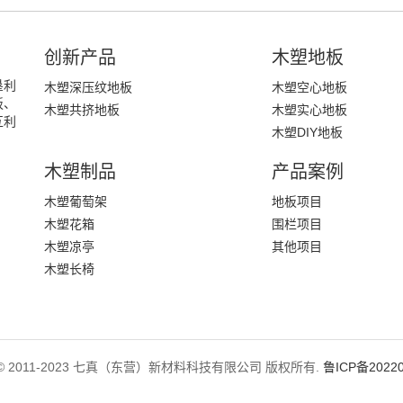
创新产品
木塑地板
垦利
木塑深压纹地板
木塑空心地板
板、
木塑共挤地板
木塑实心地板
互利
木塑DIY地板
木塑制品
产品案例
木塑葡萄架
地板项目
木塑花箱
围栏项目
木塑凉亭
其他项目
木塑长椅
ght © 2011-2023 七真（东营）新材料科技有限公司 版权所有.
鲁ICP备20220