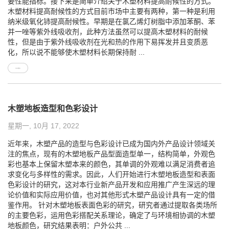
要性能指标。接下来是简单介绍关于木塑材料提高耐候性的方式。
木塑材料提高耐候性的方式目前市场中主要有两种，第一种是利用
纳米级氧化铈提高耐候性。早期是在氯乙烯灯树脂中添加苯酮、苯
并一唑等紫外线吸收剂，此种方法虽然可以提高木塑材料的耐候
性，但是由于紫外线吸收剂在光和热的作用下易挥发并且变质恶
化，所以说不能够使木塑材料长期保持耐 ...
木塑地板造型和色彩设计
星期一, 10月 17, 2022
近年来，木塑产品的造型与色彩设计已成为国内外产品设计领域关
注的焦点，现有的木塑地板产品型面造型单一，结构简单，外观色
彩也基本上保留木塑本来的颜色，其单调的外观难以满足消费者追
求变化与多样性的需求。因此，人们开始进行木塑地板造型和表面
色彩设计的研究，这对本行业新产品开发和应用推广产生深远的理
论价值和实际应用价值，也对其他形式木塑产品设计具有一定的借
鉴作用。 针对木塑地板表面色彩的研究，研究者通过提取各类场所
的主要色彩，运用色彩搭配关系理论，确定了与环境相协调的木塑
地板颜色，研究结果表明：户外公共 ...