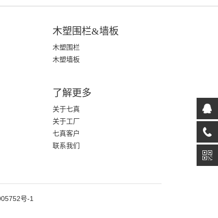
木塑围栏&墙板
木塑围栏
木塑墙板
了解更多
关于七真
关于工厂
七真客户
联系我们
05752号-1