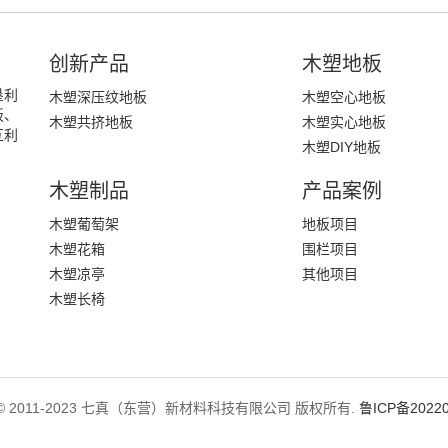
创新产品
木塑地板
垦利
木塑深压纹地板
木塑空心地板
板、
木塑共挤地板
木塑实心地板
互利
木塑DIY地板
木塑制品
产品案例
木塑葡萄架
地板项目
木塑花箱
围栏项目
木塑凉亭
其他项目
木塑长椅
ght © 2011-2023 七真（东营）新材料科技有限公司 版权所有.
鲁ICP备20220