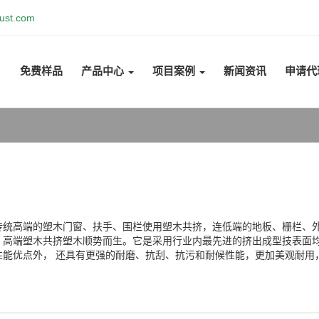
ust.com
免费样品
产品中心
项目案例
新闻资讯
申请代
传统高端的塑木门窗、扶手、围栏使用塑木共挤，连低端的地板、栅栏、
，高端塑木共挤塑木顺势而生。它是采用行业内最先进的挤出成型技表面
性能优点外， 还具有更强的耐磨、抗刮、抗污和耐候性能，更加美观耐用