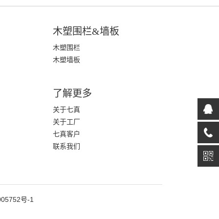
木塑围栏&墙板
木塑围栏
木塑墙板
了解更多
关于七真
关于工厂
七真客户
联系我们
05752号-1