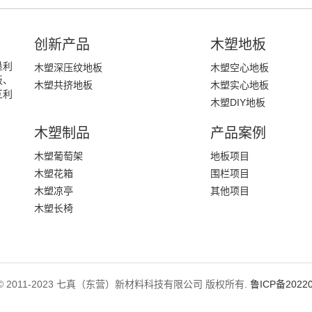
创新产品
木塑地板
垦利
木塑深压纹地板
木塑空心地板
板、
木塑共挤地板
木塑实心地板
互利
木塑DIY地板
木塑制品
产品案例
木塑葡萄架
地板项目
木塑花箱
围栏项目
木塑凉亭
其他项目
木塑长椅
ght © 2011-2023 七真（东营）新材料科技有限公司 版权所有.
鲁ICP备20220