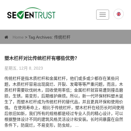
Toggle
navigation
Home
> Tag Archives:
传统栏杆
塑木栏杆对比传统栏杆有哪些优势？
星期五, 12月 8, 2023
传统栏杆是指木质栏杆和金属栏杆，他们或多或少都存在某些问
题，木质栏杆容易出现腐烂、开裂、发霉等等严重问题，而且，木
质栏杆需要砍伐树木，回收使用率低；金属栏杆就容易遭到撞击磨
损，生锈，易变形，后期维护麻烦。所以，新一代环保材料塑木诞
生了，而塑木栏杆成为传统栏杆的替代品，并且更具环保和使用价
值。 在使用寿命上，相比于传统栏杆，塑木栏杆在经历长时间使用
后依旧如新，我们所有的规格都是经过专业人员的精心设计，可以
根据整体设计不同的建筑风格灵活设计和安装。长时间暴露在自然
条件下，防腐烂，不易变形，防虫蛀， ...