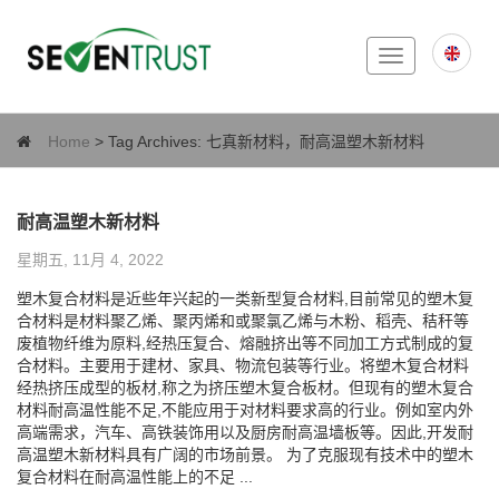
Toggle
navigation
Home
> Tag Archives:
七真新材料，耐高温塑木新材料
耐高温塑木新材料
星期五, 11月 4, 2022
塑木复合材料是近些年兴起的一类新型复合材料,目前常见的塑木复
合材料是材料聚乙烯、聚丙烯和或聚氯乙烯与木粉、稻壳、秸秆等
废植物纤维为原料,经热压复合、熔融挤出等不同加工方式制成的复
合材料。主要用于建材、家具、物流包装等行业。将塑木复合材料
经热挤压成型的板材,称之为挤压塑木复合板材。但现有的塑木复合
材料耐高温性能不足,不能应用于对材料要求高的行业。例如室内外
高端需求，汽车、高铁装饰用以及厨房耐高温墙板等。因此,开发耐
高温塑木新材料具有广阔的市场前景。 为了克服现有技术中的塑木
复合材料在耐高温性能上的不足 ...