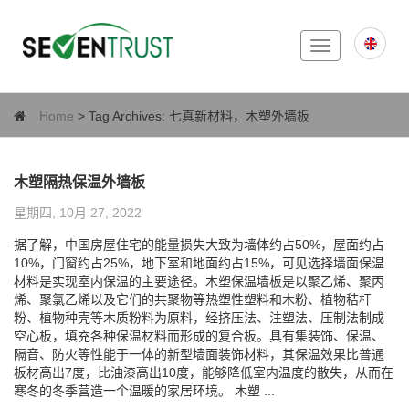
Toggle
navigation
Home
> Tag Archives:
七真新材料，木塑外墙板
木塑隔热保温外墙板
星期四, 10月 27, 2022
据了解，中国房屋住宅的能量损失大致为墙体约占50%，屋面约占
10%，门窗约占25%，地下室和地面约占15%，可见选择墙面保温
材料是实现室内保温的主要途径。木塑保温墙板是以聚乙烯、聚丙
烯、聚氯乙烯以及它们的共聚物等热塑性塑料和木粉、植物秸杆
粉、植物种壳等木质粉料为原料，经挤压法、注塑法、压制法制成
空心板，填充各种保温材料而形成的复合板。具有集装饰、保温、
隔音、防火等性能于一体的新型墙面装饰材料，其保温效果比普通
板材高出7度，比油漆高出10度，能够降低室内温度的散失，从而在
寒冬的冬季营造一个温暖的家居环境。 木塑 ...