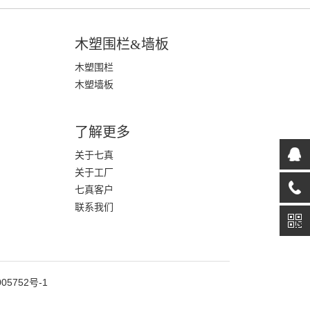
木塑围栏&墙板
木塑围栏
木塑墙板
了解更多
关于七真
关于工厂
七真客户
联系我们
05752号-1