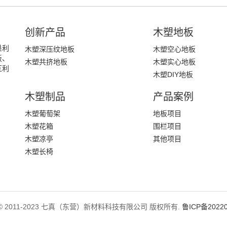
创新产品
木塑地板
垦利
木塑深压纹地板
木塑空心地板
板、
木塑共挤地板
木塑实心地板
互利
木塑DIY地板
木塑制品
产品案例
木塑葡萄架
地板项目
木塑花箱
围栏项目
木塑凉亭
其他项目
木塑长椅
ght © 2011-2023 七真（东营）新材料科技有限公司 版权所有.
鲁ICP备20220