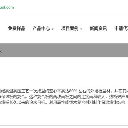
ust.com
免费样品
产品中心
项目案例
新闻资讯
申请代
板
经高温高压工艺一次成型的空心率高达80% 左右的外墙板型材，并在
与保温板的复合。这种复合板的两块面板之间的连接面积较大，热桥效应
筑墙板长久以来的追求目标。利用高性能塑木复合材料制作保温墙体结构