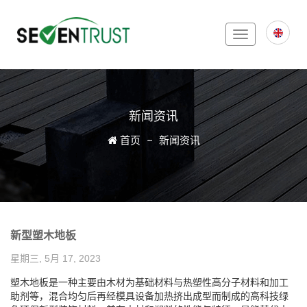
Toggle
navigation
新闻资讯
Icon
首页
新闻资讯
新型塑木地板
星期三, 5月 17, 2023
塑木地板是一种主要由木材为基础材料与热塑性高分子材料和加工
助剂等，混合均匀后再经模具设备加热挤出成型而制成的高科技绿