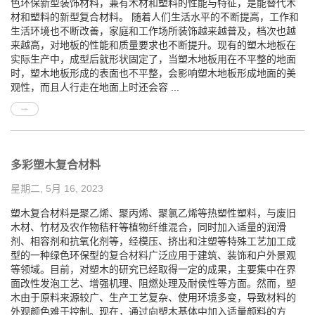
色环保新型装饰材料，兼有木材和塑料的性能与特征，是能替代木
材和塑料的新型复合材料。 随着人们生活水平的不断提高，工作和
生活环境也不断改善，家庭和工作场所装饰越来越普及，档次也越
来越高，对地板的性能和质量要求也不断提升。现有的塑木地板在
实际生产中，成型后就形状固定了，当塑木地板用在不平整的地面
时，塑木地板形成的表面也不平整，会影响塑木地板形成地面的美
观性，而且人行走在地面上时还会容 ...
多彩塑木复合材料
星期二, 5月 16, 2023
塑木复合材料是聚乙烯、聚丙烯、聚氯乙烯等热塑性塑料，与废旧
木材、竹材及农作物秸秆等植物纤维混合，同时加入适量的润滑
剂、相容剂和抗氧化剂等，经模压、挤出和注塑等特殊工艺加工成
型的一种绿色环保型的复合材料广泛应用于建筑、装饰和户外景观
等领域。目前，对塑木的研究已经取得一定的成果，主要集中在界
面改性发泡工艺、增强机理、阻燃处理及耐侯性等方面。然而，塑
木由于原料来源较广、生产工艺复杂、使用环境多变，导致材料的
外观颜色难于控制。现在，通过向塑木基体中加入适量颜料的方