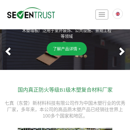
Toggle
木塑复合墙板
navigation
木塑墙板广泛用于室外装饰、公共设施、景观工程
等领域
Previous
N
了解产品详情 +
国内真正防火等级B1级木塑复合材料厂家
七真（东营）新材料科技有限公司作为中国木塑行业的优秀
厂家，多年来，本公司的高品质木塑产品已经销往世界上
100多个国家和地区。