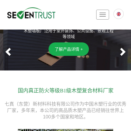
Toggle
木塑复合墙板
navigation
木塑墙板广泛用于室外装饰、公共设施、景观工程
等领域
Previous
N
了解产品详情 +
国内真正防火等级B1级木塑复合材料厂家
七真（东营）新材料科技有限公司作为中国木塑行业的优秀
厂家，多年来，本公司的高品质木塑产品已经销往世界上
100多个国家和地区。