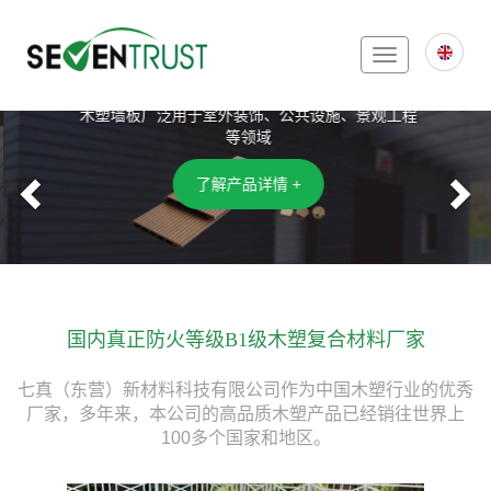
Toggle
木塑复合墙板
navigation
木塑墙板广泛用于室外装饰、公共设施、景观工程
等领域
Previous
N
了解产品详情 +
国内真正防火等级B1级木塑复合材料厂家
七真（东营）新材料科技有限公司作为中国木塑行业的优秀
厂家，多年来，本公司的高品质木塑产品已经销往世界上
100多个国家和地区。