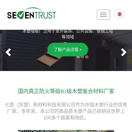
Toggle
木塑复合墙板
navigation
木塑墙板广泛用于室外装饰、公共设施、景观工程
等领域
Previous
N
了解产品详情 +
国内真正防火等级B1级木塑复合材料厂家
七真（东营）新材料科技有限公司作为中国木塑行业的优秀
厂家，多年来，本公司的高品质木塑产品已经销往世界上
100多个国家和地区。