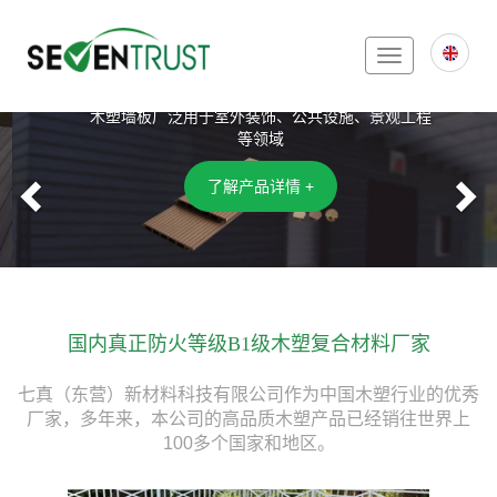
Toggle
木塑复合墙板
navigation
木塑墙板广泛用于室外装饰、公共设施、景观工程
等领域
Previous
N
了解产品详情 +
国内真正防火等级B1级木塑复合材料厂家
七真（东营）新材料科技有限公司作为中国木塑行业的优秀
厂家，多年来，本公司的高品质木塑产品已经销往世界上
100多个国家和地区。